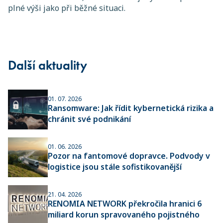
plné výši jako při běžné situaci.
Další aktuality
01. 07. 2026
Ransomware: Jak řídit kybernetická rizika a
chránit své podnikání
01. 06. 2026
Pozor na fantomové dopravce. Podvody v
logistice jsou stále sofistikovanější
21. 04. 2026
RENOMIA NETWORK překročila hranici 6
miliard korun spravovaného pojistného