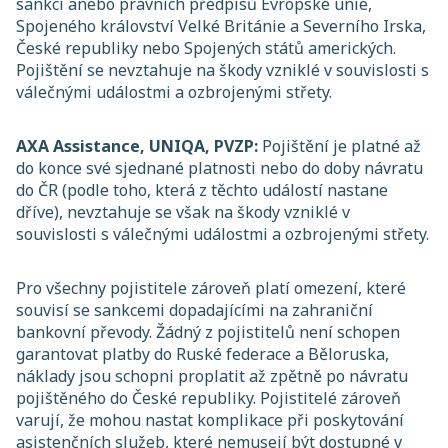
sankcí anebo právních předpisů Evropské unie,
Spojeného království Velké Británie a Severního Irska,
České republiky nebo Spojených států amerických.
Pojištění se nevztahuje na škody vzniklé v souvislosti s
válečnými událostmi a ozbrojenými střety.
AXA Assistance, UNIQA, PVZP:
Pojištění je platné až
do konce své sjednané platnosti nebo do doby návratu
do ČR (podle toho, která z těchto událostí nastane
dříve), nevztahuje se však na škody vzniklé v
souvislosti s válečnými událostmi a ozbrojenými střety.
Pro všechny pojistitele zároveň platí omezení, které
souvisí se sankcemi dopadajícími na zahraniční
bankovní převody. Žádný z pojistitelů není schopen
garantovat platby do Ruské federace a Běloruska,
náklady jsou schopni proplatit až zpětně po návratu
pojištěného do České republiky. Pojistitelé zároveň
varují, že mohou nastat komplikace při poskytování
asistenčních služeb, které nemusejí být dostupné v