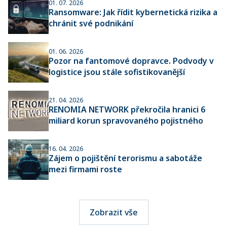
01. 07. 2026
Ransomware: Jak řídit kybernetická rizika a
chránit své podnikání
01. 06. 2026
Pozor na fantomové dopravce. Podvody v
logistice jsou stále sofistikovanější
21. 04. 2026
RENOMIA NETWORK překročila hranici 6
miliard korun spravovaného pojistného
16. 04. 2026
Zájem o pojištění terorismu a sabotáže
mezi firmami roste
Zobrazit vše