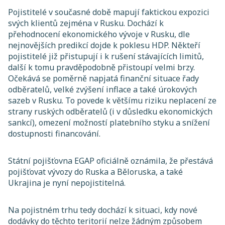
Pojistitelé v současné době mapují faktickou expozici
svých klientů zejména v Rusku. Dochází k
přehodnocení ekonomického vývoje v Rusku, dle
nejnovějších predikcí dojde k poklesu HDP. Někteří
pojistitelé již přistupují i k rušení stávajících limitů,
další k tomu pravděpodobně přistoupí velmi brzy.
Očekává se poměrně napjatá finanční situace řady
odběratelů, velké zvýšení inflace a také úrokových
sazeb v Rusku. To povede k většímu riziku neplacení ze
strany ruských odběratelů (i v důsledku ekonomických
sankcí), omezení možností platebního styku a snížení
dostupnosti financování.
Státní pojišťovna EGAP oficiálně oznámila, že přestává
pojišťovat vývozy do Ruska a Běloruska, a také
Ukrajina je nyní nepojistitelná.
Na pojistném trhu tedy dochází k situaci, kdy nové
dodávky do těchto teritorií nelze žádným způsobem