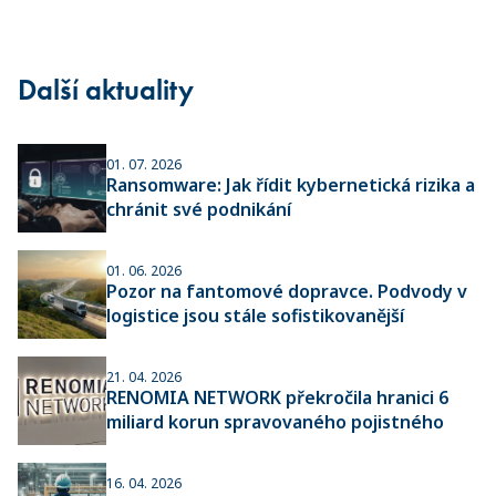
Další aktuality
01. 07. 2026
Ransomware: Jak řídit kybernetická rizika a
chránit své podnikání
01. 06. 2026
Pozor na fantomové dopravce. Podvody v
logistice jsou stále sofistikovanější
21. 04. 2026
RENOMIA NETWORK překročila hranici 6
miliard korun spravovaného pojistného
16. 04. 2026